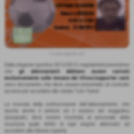
La nuova supporter card
Dalla stagione sportiva 2012/2013 i regolamenti prevedono
che
gli abbonamenti debbano essere caricati
esclusivamente sulla tessera del tifoso/supporter card
,
unico documento che deve essere presentato al controllo
accessi per accedere allo stadio "Lino Turina".
La ricevuta della sottoscrizione dell´abbonamento, che
riporta anche il settore ed il numero del seggiolino
assegnato, deve essere mostrata al personale della
sicurezza quale diritto di ogni singolo abbonato ad
accedere alla tribuna coperta.