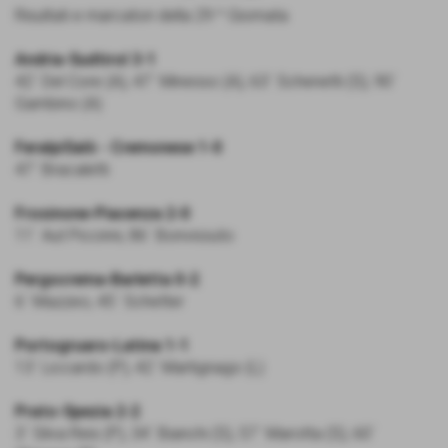
Risultati e marcatori della 29 ^ Giornata
Andria-Sudtirol 3-1
42´ Del Core (A), 47´ Minesso (A), 63´ Schenetti (S), 90´
Gambino (A)
FeralpiSalò - Cremonese 1-0
47´ Bracaletti
Frosinone-Piacenza 2-0
11´ Aut Piccinni, 86´ Bonvissuto
Pergocrema-Barletta 0-2
6´ Mazzeo, 45´ Schetter
Portogruaro-Latina 1-1
13´ Liccardo (P), 42´ Martignago (L)
Prato-Spezia 2-2
3´ Silva Reis (P), 34´ Bianchi (S), 57´ Marotta (S), 60´