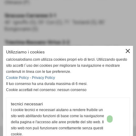
Ghinassi (P)
Siracusa-Carrarese 3-1
40´ Ignoffo (S), 59´ Cori (C), 71´ Testardi (S), 80´
Bongiovanni (S)
Triestina-Bassano Virtus 2-2
14´ Allegretti (T), 39´ Godeas (T), 60´ rig Correa (B), 85´
close
Utilizziamo i cookies
Guariniello (B)
calciosalodiano.com utilizza cookies propri e/o di terzi. Utilizzando questo
sito accetti l´uso dei cookies per migliorare la navigazione e mostrare
Virtus Lanciano - Trapani 0-0
contenuti in linea con le tue preferenze.
Cookie Policy
-
Privacy Policy
Fonte:
Ufficio Stampa
Il tuo consenso ha una durata massima di 6 mesi.
Cookie accettati nel consenso: nessun consenso
tecnici necessari
I cookie tecnici e necessari aiutano a rendere fruibile un
<< PRECEDENTE
SUCCESSIVO >>
sito web abilitando funzioni di base come la navigazione
della pagina e l'accesso alle aree protette del sito web. Il
sito web non può funzionare correttamente senza questi
cookie.