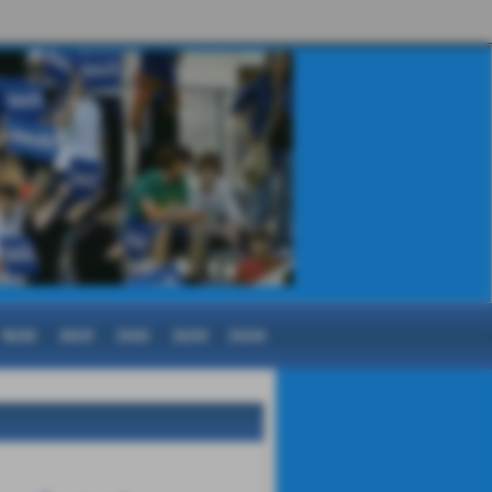
19/20
20/21
21/22
22/23
23/24