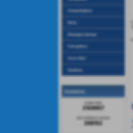
Campi di gioco
I
News
2
Rassegna stampa
F
Foto gallery
Area video
Gestione
Statistiche
totale visite
2109957
sei il visitatore numero
268152
D