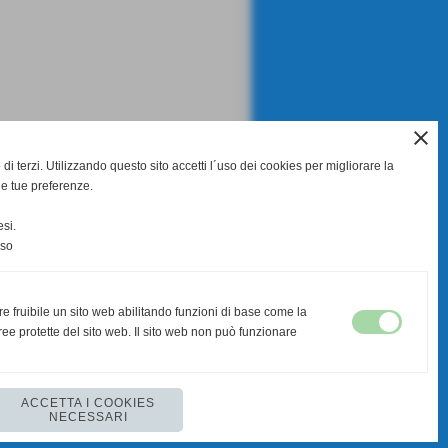
close
di terzi. Utilizzando questo sito accetti l´uso dei cookies per migliorare la
le tue preferenze.
si.
nso
successivo >>
re fruibile un sito web abilitando funzioni di base come la
ee protette del sito web. Il sito web non può funzionare
ACCETTA I COOKIES
NECESSARI