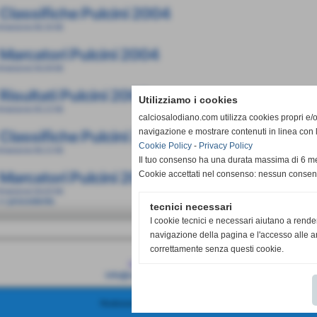
Classifiche Pulcini 2004
imensione: 89,30 KB
Marcatori Pulcini 2004
imensione: 94,94 KB
Risultati Pulcini 2005
Utilizziamo i cookies
imensione: 90,22 KB
calciosalodiano.com utilizza cookies propri e/o 
navigazione e mostrare contenuti in linea con 
Classifiche Pulcini 2005
Cookie Policy
-
Privacy Policy
imensione: 89,22 KB
Il tuo consenso ha una durata massima di 6 me
Marcatori Pulcini 2005
Cookie accettati nel consenso: nessun conse
imensione: 94,83 KB
<< precedente
tecnici necessari
I cookie tecnici e necessari aiutano a rende
navigazione della pagina e l'accesso alle ar
correttamente senza questi cookie.
Calcio Salodiano
info@calciosalodiano.com
Realizzazione siti web www.sitoper.it