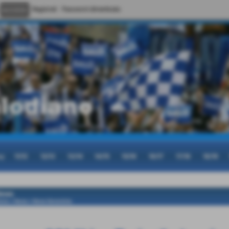
Registrati
Password dimenticata
cy
11/12
12/13
13/14
14/15
15/16
16/17
17/18
18/19
ews
ome
>
News
>
News Generiche