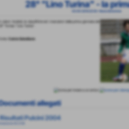
28° "Lino Turina" - la pri
03-05-2014 22:04
-
News Generiche
n calce i risultati, le classifiche ed i marcatori della prima giornata del
8° Torneo "Lino Turina".
onte:
Calcio Salodiano
Documenti allegati
Risultati Pulcini 2004
imensione: 90,13 KB